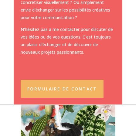
concrétiser visuellement ? Ou simplement
envie d'échanger sur les possibilités créatives
pour votre communication ?
N'hésitez pas à me contacter pour discuter de
vos idées ou de vos questions. C'est toujours
un plaisir d'échanger et de découvrir de
nouveaux projets passionnants.
FORMULAIRE DE CONTACT