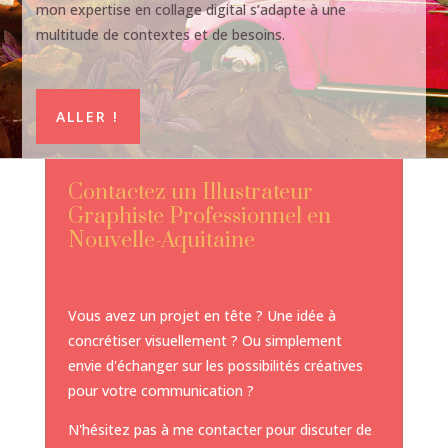
mon expertise en collage digital s’adapte à une
multitude de contextes et de besoins.
ALLER !
Contactez un Illustrateur
Graphiste Professionnel en
Nouvelle-Aquitaine
Vous avez un projet en tête ? Une idée à
concrétiser visuellement ? Ou simplement
envie d'échanger sur les possibilités créatives
pour votre communication ?
N'hésitez pas à me contacter pour discuter de