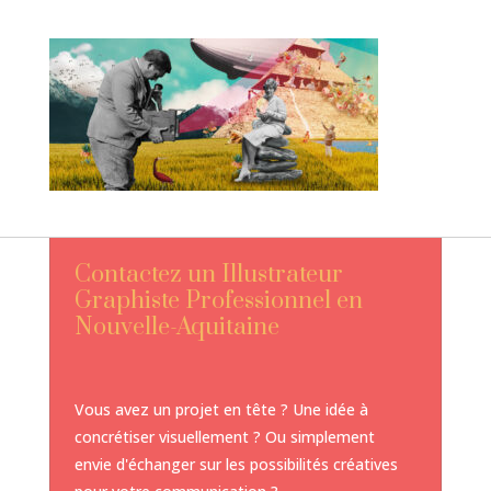
Contactez un Illustrateur
Graphiste Professionnel en
Nouvelle-Aquitaine
Vous avez un projet en tête ? Une idée à
concrétiser visuellement ? Ou simplement
envie d'échanger sur les possibilités créatives