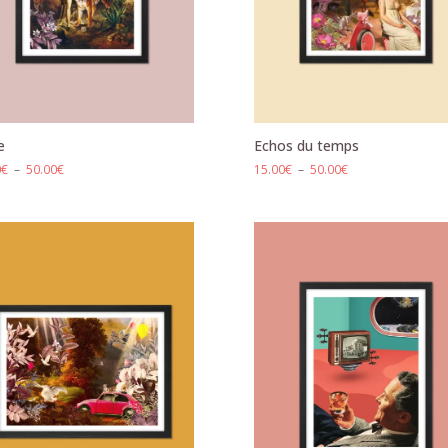
e
Echos du temps
Plage
Plage
0
€
–
50.00
€
15.00
€
–
50.00
€
de
de
prix :
prix :
15.00€
15.00€
à
à
50.00€
50.00€