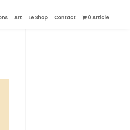
ions
Art
Le Shop
Contact
0 Article