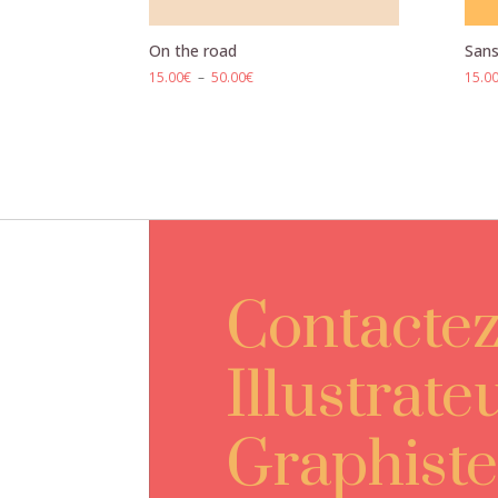
On the road
Sans
Plage
15.00
€
–
50.00
€
15.0
de
prix :
15.00€
à
50.00€
Contacte
Illustrate
Graphiste