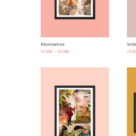
Résonances
Smil
Plage
15.00
€
–
50.00
€
15.0
de
prix :
15.00€
à
50.00€