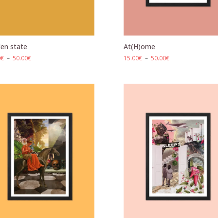
en state
At(H)ome
Plage
Plage
0
€
–
50.00
€
15.00
€
–
50.00
€
de
de
prix :
prix :
15.00€
15.00€
à
à
50.00€
50.00€