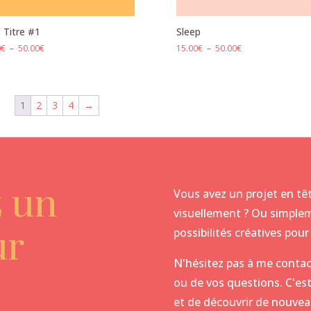
 Titre #1
Sleep
Plage
Plage
0
€
–
50.00
€
15.00
€
–
50.00
€
de
de
prix :
prix :
15.00€
15.00€
à
à
1
2
3
4
→
50.00€
50.00€
z un
Vous avez un projet en têt
visuellement ? Ou simplem
ur
possibilités créatives po
N'hésitez pas à me contac
ou de vos questions. C'est
et de découvrir de nouvea