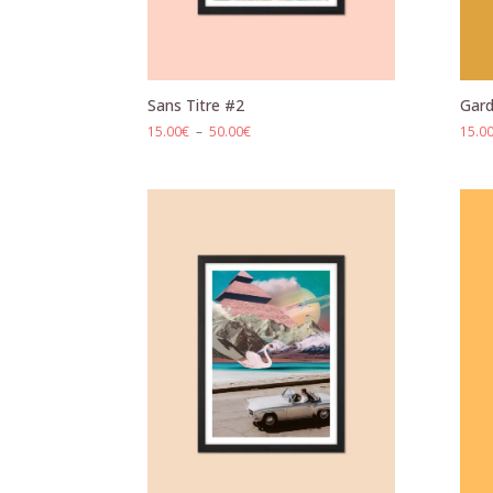
Sans Titre #2
Gard
Plage
15.00
€
–
50.00
€
15.0
de
prix :
15.00€
à
50.00€