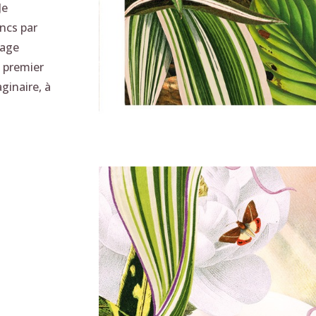
Je
ancs par
lage
u premier
ginaire, à