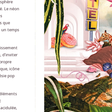
osphère
lé. Le néon
es
is que
t un temps
glissement
 d’inviter
propre
ique, icône
ésie pop
’éléments
t
 acidulée,