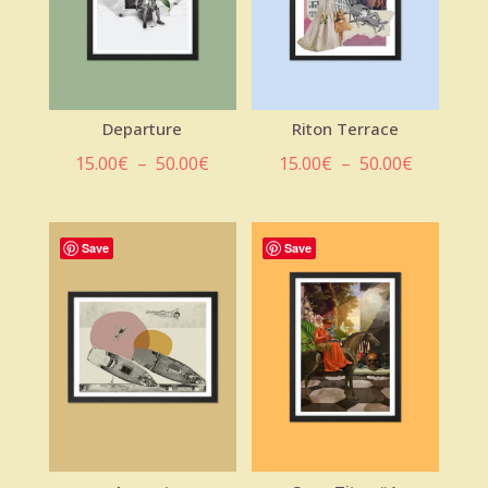
Departure
Riton Terrace
Plage
Plage
15.00
€
–
50.00
€
15.00
€
–
50.00
€
de
de
prix :
prix :
15.00€
15.00€
Save
Save
à
à
50.00€
50.00€