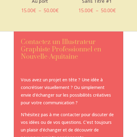
Au port
Sans Titre #1
Plage
Plage
15.00
€
–
50.00
€
15.00
€
–
50.00
€
de
de
prix :
prix :
15.00€
15.00€
Contactez un Illustrateur
à
à
Graphiste Professionnel en
50.00€
50.00€
Nouvelle-Aquitaine
Vous avez un projet en tête ? Une idée à
concrétiser visuellement ? Ou simplement
envie d'échanger sur les possibilités créatives
pour votre communication ?
N'hésitez pas à me contacter pour discuter de
vos idées ou de vos questions. C'est toujours
un plaisir d'échanger et de découvrir de