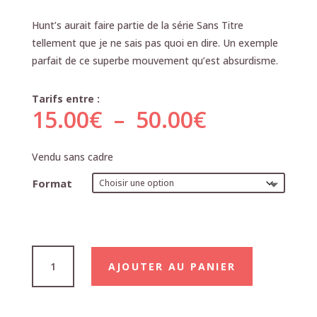
Hunt’s aurait faire partie de la série Sans Titre
tellement que je ne sais pas quoi en dire. Un exemple
parfait de ce superbe mouvement qu’est absurdisme.
Tarifs entre :
Plage
15.00
€
–
50.00
€
de
prix :
Vendu sans cadre
15.00€
à
Format
50.00€
quantité
AJOUTER AU PANIER
de
Hunt's